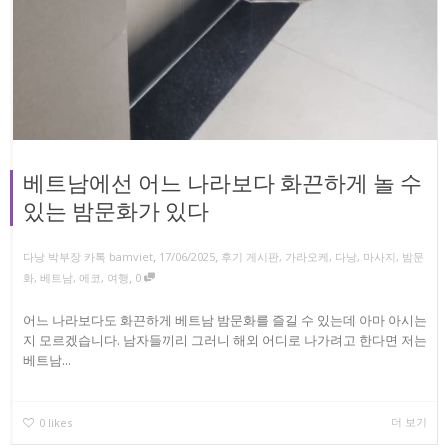
베트남에선 어느 나라보다 화끈하게 놀 수
있는 밤문화가 있다
,
,
다낭 박부장 카톡 bamviet
17/06/2025
후기 게시판
,
가라오케
,
다낭
,
마사지
,
밤문
,
화
,
베트남
,
에코
,
여행
0
어느 나라보다도 화끈하게 베트남 밤문화를 즐길 수 있는데 아마 아시는
지 모르겠습니다. 남자들끼리 그러니 해외 어디로 나가려고 한다면 저는
베트남...
더 보기
0
likes