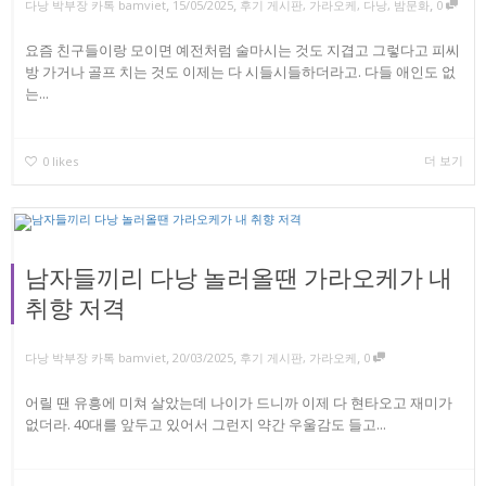
,
,
,
다낭 박부장 카톡 bamviet
15/05/2025
후기 게시판
,
가라오케
,
다낭
,
밤문화
0
요즘 친구들이랑 모이면 예전처럼 술마시는 것도 지겹고 그렇다고 피씨
방 가거나 골프 치는 것도 이제는 다 시들시들하더라고. 다들 애인도 없
는...
더 보기
0
likes
남자들끼리 다낭 놀러올땐 가라오케가 내
취향 저격
,
,
,
다낭 박부장 카톡 bamviet
20/03/2025
후기 게시판
,
가라오케
0
어릴 땐 유흥에 미쳐 살았는데 나이가 드니까 이제 다 현타오고 재미가
없더라. 40대를 앞두고 있어서 그런지 약간 우울감도 들고...