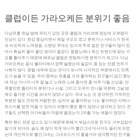
클럽이든 가라오케든 분위기 좋음
다낭유흥 첫날 밤에 우리가 갔던 곳은 클럽과 가라코에 였는데 오큐펍이
인상이 깊다. 한강 중심이면서 제일 규모도 컸고 분위기나 서비스가 한국
과 비슷하게 느껴졌음. 스탠딩 무대도 있으며 주로 젋은 친구들이 많이 있
어서 확실히 물이 좋단 생각이 들었다. 힙합노래나 최신 트렌드에 맞는 가
요를 틀어주기 때문에 베트남 클럽은 헌팅하기엔 분위기가 최고다. 다낭
가라오케는 음식 퀄리티에서 깜짝 놀랬는데 술값이 좀 있는 만큼 안주가
나쁘지 않다. 호텔 내부에 있는 곳이다 보니까 시각적인 부분에서도 만족
도가 높을 수 있음. 우리 중에는 유흥을 크게 좋아하는 친구들이 없긴 했는
데 막상 가니까 너무 잘 놀고 노래면 노래 춤이면 춤 아주 다들 신났음. 만
족할만한 퀄리티의 분위기나 시설, 그리고 도우미 언니들 덕분에 그날 밤
에도 즐거운 시간을 보내지 않았나 싶다. 국내 노는 것 생각하면 가격적인
부분은 말도 안되게 저렴한 편. 심지어 술 좋아하는 나는 좋아하던 사케나
위스키를 맘껏 먹을 수 있어서 여행의 뽕은 뽑지 않았나 생각하고 있다. 친
구들도 선택한 아가씨들이 마음에 들었는지 2차를 가는 애들이 많았다.
특히 핸드 전문 업소도 있기 때문에 퇴폐가 부담스러운 친구도 거부감없이
맡기게 되더라. 술도 꽤 많이 먹게 되니까 빨간그네 마사지도 들리게 되었
는데 개인적으로 빨간그네는 그네코스가 더 좋을거라 생각했지만 친구들