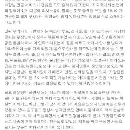
부장님 만큼 서비스가 괜찮은 곳도 흔치 않다고 한다. 또 외국에서는 언어
의 장벽이 있기 때문에 의사소통이 잘되는 것도 중요한 부분 중 하나이다.
한국어를 쉽게 구사하는 직원들이 많지 않아서 한인업장을 주로 소개받는
다고 한다.
일단 우리가 안내받게 되는 숙소나 루트, 스케줄, 술, 가라오케 등의 다낭밤
문화는 부장님께서 진두지휘를 해주었다. 숙소도 깔끔하니 친구들과 놀기
좋은 풀빌라 라서 더 만족스러웠는데, 짐을 놔두고 소개나 안내를 받다가
가라오케에 놀러 가게 되었다. 룸으로 안내를 해주었는데 편하게 놀 수 있
게끔 조명, 음악, 술, 음식 안주들까지 완벽했었다. 업타운, 뉴월드, 준코, 벤
츠, 텐프로, BMW 등 한인이 운영하는 다낭 가라오케가 있었는데 인기 있는
곳은 업타운, 뉴월드, 윈오페라라고 한다. 현지인들이 종업원으로 있긴 하
지만 사장님이 한국사람이기 때문에 안전, 신뢰성 믿을 수 있다. 또 장점은
함께 놀 도우미들 초이스도 직접 가능하다는 거다. 좋은 시간을 보내는 것
이니 만큼 원하는 이들로 결정을 할 수 있다는게 괜찮은 장점이다.
골프 라운딩만 하면서 노는 거보다 밤에는 이렇게 여독을 풀면서 원하던
판타지를 만들어가는 게 여행의 별미가 아닐까 한다. 국내에서 놀 때는 확
실히 비싸기도 하고 그렇게 많지가 않아서 마음은 있으나 망설이는 경우가
있을 수 있다. 친구들도 평상시 생각만 했던 건데 이렇게 해외 와서 현실로
이뤄지다 보니까 너무 놀라면서 신비로운 경험이라고 한다. 그만큼 만족도
높고 나중에 혼자 오겠다는 친구들도 있었음. 계획을 짜고 구상한 사람으
로서는 뿌듯한 여행 경험기 아니였나 한다.