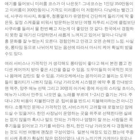
얘기를 들어보니 미러룸 코스가 더 나은듯?. 그네코스는 1인당 350만동이
고 미러룸이 300만동이니 가격도 미러룸이 더 저렴하다. 다낭에는 빨간그
네, 사쿠라 마사지, 화월루, 청룡열차가 유명한데 간단하게 들리기에 딱 좋
은듯. 일정 스케줄을 비워서 방문하는것보단 여행 자투리 시간에 클럽보단
사쿠라를 들려서 물 한번 빼고 자는게 더 좋았던 것 같다. 한국에서 경험하
지 못한 걸 여기선 다양하면서 새롭게 느껴지고 있어서 얼마나 다낭유
흥 문화를 잘 누렸는지 모른다. 경험안하고 안겪고 오면 손해인 느낌. 사실
숏, 롱타임 등으로 나뉘어져 있는 옵션에 따라서 마사지 케어 확실히 받을
수도 있다.
여러 서비스나 가격적인 거 생각해도 롱타임이 좋다고 해서 본전 뽑고 컨
디션 케어까지 받아 좋은 시간을 즐길 수 있음. 도우미들의 이국적인 외모
나 몸매에 감탄도 할 수 있음. 가라오케에서는 꽁까이라고 불리는 도우미
들이 퀄리티가 나쁘지 않음. 다낭 가라오케 시스템은 예약 후 룸 안내받으
면 맥주, 양주 메뉴 선택 그리고 30명의 아가씨 중에 자신의 스타일 초이스,
메뉴가 나와서 안주도 나오면 술, 노래를 부르며 1~2시간 즐기는 거다. 주
대나 2차 비용이 지불된다면 굳. 팁비용을 반드시 지불해야하는건 아니긴
하다. 소통적인 문제나 가격적인 면, 서비스까지 고려할 때 로컬보단 맘에
드실 수 있을거다. 한인 사장님이 운영하는 곳을 위주로 선택한다면 실패
는 없지 않을까 혹시나 말도 안되는 가격이나 덤탱이 잘 쓰는 사람들은 꼭
후기들을 읽어보고 가기를 바란다. 현지, 한인 다낭 가라오케 다 경험해보
는 것도 이번 여행에 괜찮은 구성이였다. 일본식 매장도 있긴 했는데 주종
이 사케 종류가 확실히 많은 업장이였다. 내가 느끼기엔 가게마다 외모나