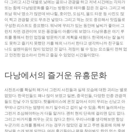
다 .그리고 시간 대별로 낮에는 골프나 관광을 하고 저녁 시간에는 각자가
또는 함께 다낭밤문화를 즐기는 방향으로 테마를 잡은 것 같다. 그리고 베
트남 워낙 명소가 많은데 바나힐, 호이안, 도심지, 올드 타운 등 사진도 많
이 찍고 관광할 곳도 무조건 넣었다. 그리고 먹는 것도 중요해서 맛집들로
구성한 리스트도 중요했다. 워낙에 우리가 있는 동안에 날씨가 좋아서 그
런지 자연 경관이며 모든 풍경들이 아름다워 보였다. 다낭유흥은 여기 루
트를 통해서 한인 업장을 방문하기로 계획을 세웠다. 한국에서는 잘 놀지
도 못하고 즐기지 못했던 거를 해외 나가서 한다고 생각하니까 친구들도
나도 설렌마음이 많이 있었던 것 같다. 걱정이 될 수 있는 요소들이 전혀 없
고 안전한 업소라서 안하고 즐길 수 있었던 시간들이였다.
다낭에서의 즐거운 유흥문화
사전조사를 확실히 해가서 그런지 사진들과 실제 모습에 대한 괴리는 별로
없었다. 한국인들도 꽤나 많이 보였고 일본, 중국인들, 다양한 인종 관광객
들도 만날 수가 있었다. 핫플레이스에 온것 같아서 이미 우리는 신났고 아
무데나 갔다가는 덤탱이 쓰기 일수라고 겁이 날 수 있음. 특히 놀러와서는
그런거 조심해야하는거 다들 알거다. 괜히 현지 단속에 걸리면 답도 없다.
그리고 바가지를 씌우는 곳도 많다고 한다. 우리나라를 생각해보면 항상
누군가의 소개를 통해서 가는 경우가 많았던 걸 보고 주변 동료에 의해 부
장님을 소개 받게 되었다. 여러 후기들이나 평을 찾아봐도 한인 업소 중에