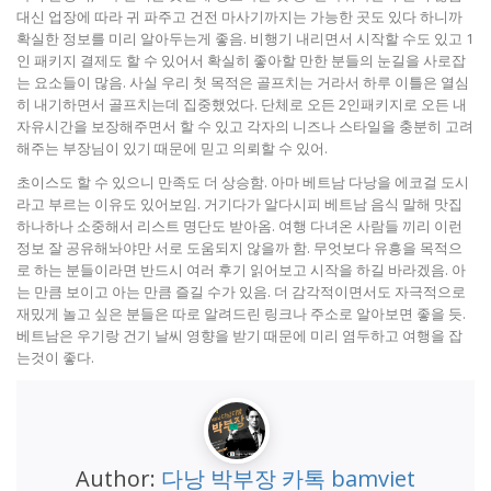
대신 업장에 따라 귀 파주고 건전 마사기까지는 가능한 곳도 있다 하니까
확실한 정보를 미리 알아두는게 좋음. 비행기 내리면서 시작할 수도 있고 1
인 패키지 결제도 할 수 있어서 확실히 좋아할 만한 분들의 눈길을 사로잡
는 요소들이 많음. 사실 우리 첫 목적은 골프치는 거라서 하루 이틀은 열심
히 내기하면서 골프치는데 집중했었다. 단체로 오든 2인패키지로 오든 내
자유시간을 보장해주면서 할 수 있고 각자의 니즈나 스타일을 충분히 고려
해주는 부장님이 있기 때문에 믿고 의뢰할 수 있어.
초이스도 할 수 있으니 만족도 더 상승함. 아마 베트남 다낭을 에코걸 도시
라고 부르는 이유도 있어보임. 거기다가 알다시피 베트남 음식 말해 맛집
하나하나 소중해서 리스트 명단도 받아옴. 여행 다녀온 사람들 끼리 이런
정보 잘 공유해놔야만 서로 도움되지 않을까 함. 무엇보다 유흥을 목적으
로 하는 분들이라면 반드시 여러 후기 읽어보고 시작을 하길 바라겠음. 아
는 만큼 보이고 아는 만큼 즐길 수가 있음. 더 감각적이면서도 자극적으로
재밌게 놀고 싶은 분들은 따로 알려드린 링크나 주소로 알아보면 좋을 듯.
베트남은 우기랑 건기 날씨 영향을 받기 때문에 미리 염두하고 여행을 잡
는것이 좋다.
Author:
다낭 박부장 카톡 bamviet