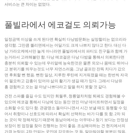
서비스는 큰 차이는 없었다.
풀빌라에서 에코걸도 의뢰가능
일정금액 이상을 쓰게 된다면 확실히 다낭밤문화는 실망할리는 없으리라
생각함. 그만큼 퀄리면에서는 어딜가도 크게 나쁘지 않다고 한다. 대신 다
낭 가라오케에서만 놀게 아니라면 풀빌라에서의 파티도 친구들과 함께 가
는거라서 고려해볼만 함. 다낭 에코걸은 다낭 다밤을 통해서 의뢰한다면
충분히 의뢰할 수 있는데 우리말에 능숙한것은 물론 외모나 몸매도 뛰어나
고 분위기를 띄우는것도 너무 자연스러움. 그냥 골프만 잔뜩 치다가 갔으
면 후회할 뻔 했음. 뻔한 일상, 지루한 루틴에 지겨워졌을 때는 한번씩 자극
이 필요하고 감흥이 있어야 삶의 활기가 생길 때가 있다. 그래서 다낭유
흥 경험하고 오는 걸 마냥 나쁘다라고 말을 하지 못할 것 같다.
건전 스파를 즐길 수도 있지만 회월루, 청룡열차처럼 퇴폐도 경험해볼 수
있으며 에코걸 통해서 다낭에 있는 동안 연인 마냥 데이트하면서 일정을
소화할 수도 있다 함. 관광명소 돌아다니면서 시간 보낼 때도 동행할 수 있
어서 취향이나 선호도에 따라서 확실히 선택하는 바가 다를 듯 함. 2차 되
는 곳이 딱 정해져있기 때문에 동남아에서는 아무데나 찾기 보다는 안정성
보장이 된 업장을 찾아 진행하는 것이 좋음. 조심해야하는 건 현지에서의
가격 눈팅이, 2차 안되는 곳인데 강요하는 것 등. 알아둬야할 부분이 많음.