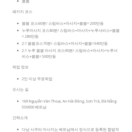
붐붐
패키지 코스
붐붐 코스60분/ 스팀바스+마사지+붐붐= 200만동
누루마사지 코스80분/ 스팀바스+마사지+누루서비스+붐붐
= 280만동
2:1 붐붐코스70분/ 스팀바스+마사지+붐붐=340만동
2:1 누루 붐붐 마사지 코스90분/ 스팀바스+마사지+누루서
비스+붐붐= 500만동
픽업 정보
2인 이상 무료픽업
오시는 길
169 Nguyễn Văn Thoại, An Hải Đông, Sơn Trà, Đà Nẵng
550000 베트남
간략소개
다낭 사쿠라 마사지는 베트남에서 정식으로 등록된 합법적