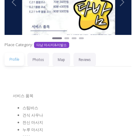
Previous
Next
Place Category:
다낭 마사지&이발소
Profile
Photos
Map
Reviews
서비스 품목
스팀바스
건식 사우나
전신 마사지
누루 마사지