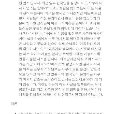
인 업소 입니다. 최근 일부 한국인들 실장이 이곳 사쿠라 마
사지 업소는 ‘짭쿠라’ 라고도 표현을 많이하는데 이는 사실
과 전혀 다릅니다. 가격을 보시면 아시겠지만 이는 베트남
현지 사람들이 직접 운영하면서 만들어 놓은 업소이기 때
문에 한국인 실장들이 이른바 커미션을 받아먹기 위해 만
들어놓은 구글성 홍보업체와 장담컨데 차이가 있습니다.
사쿠라 마사지는 다낭에서 이름을 알린곳은 사쿠라 마사지
이며, 실제 다낭에서 누루 마사지를 제대로 재현해내는곳
은 사실상 이곳밖에 없으며 실제 손님들이 이용하신 후기
를 확인하시면 알 수 있을거라 생각됩니다. 사쿠라 마사지
는 따로 쵸이스 기능은 없지만 무제한 교체는 가능하도록
만들어 놓은 시스템 입니다. 베트남에선 아직 쵸이스 제도
라는 개념 자체가 익숙하지 못해 발생되지만 실제 마사지
를 해주는 근무자의 직원수는 사쿠라 로컬 본점이 압도적
으로 많다고 자부하고 있습니다. 한국인이 운영하는 사쿠
라 마사지 업소는 초이스라고 말해놓고 실제로 5명밖에 되
지 않습니다. 거짓말 하는게 아닌 사실을 말씀드리는 거니
참고하시고, 저희 사쿠라 본점 방문 희망을 원하시면 미리
예약을 진행하셔야 하니 미리 연락주시면 감사하겠습니다.
결론
다낭에는 사쿠라 마사지가 베트남 현지인이 운영하는 본점