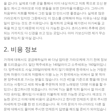
을 겁니다. 실제로 다른 곳을 통해서 이미 내상 터지고 저희 쪽으로 오신 분
들도 계시고 여러모로 이런 분들을 보면 안타까울 따름입니다. 그러니까
처음부터 저희를 택해서 그런 일을 안 만드시면 좋겠습니다. 실제로 많은
가라오케가 있지만 그중에서도 이 장소를 선택해야 하는 이유는 내상 겪을
일이 없다는 것도 큰 이유입니다. 철저하게 교육을 해가면서 아가씨들 교
육을 하고 있기 때문에 이거도 다 가능한 겁니다. 초이스부터 추후에 관리
되는 거까지도 다 신경을 쓰고 있는 곳입니다. 아마 가보신다면 제가 무슨
말을 하는지 잘 아실 겁니다.
2. 비용 정보
가격에 대해서도 궁금해하실까 봐 다낭 업타운 가라오케에 가기 전에 정보
를 드리겠습니다. 일단 맥주세트는 140달러이고 소주세트는 160달러입니
다. 양주세트도 사실 200달러밖에 하지 않기 때문에 한국에서 노는 거랑은
진짜 차원이 다르게 저렴해서 이왕 노는 거 한국에서는 비싸서 잘 못 먹어
본 양주세트로 가시는 분들도 많습니다. 이건 4인을 기준으로 했을 때 안내
드리는 사항이고 세트 메뉴를 주문하게 되면 노래방은 120분 이용을 할 수
있으니 참고하시면 되겠습니다. 아가씨 Tc는 물론 익히 들어서 잘 아시겠
지만 숏타임, 롱타임 다 비용만 지불하게 되면 가능한 곳입니다. 에코도 가
능한 곳이고 이에 대해 비용이 궁금하시다고 한다면 언제든지 문의 주시면
자세하게 안내를 한 번 드리겠습니다. 꼭 가격 문의가 아니더라도 다른 질
문에 대해서도 물어봐 주시면 언제든지 답변을 해드릴 준비가 되어있습니