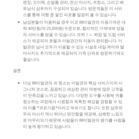
렌징, 오이팩, 손발톱 관리, 전신 마사지, 귀청소, 그리고 베
트남식 샴푸까지 구성되어 있습니다. 방문객들은 이 서비
스를 통해 여행 중 쌓인 피로를 말끔히 풀 수 있습니다.
남성분들이 이용하실 경우 이곳 88이발관의 이용가격은 대
략 40만동(약 25,000원) 수준으로, 합리적인 가격대에 양질
의 서비스를 받을 수 있습니다. 또하ㅣㄴ 픽업 및 드랍 서비
스가 제공되어 호텔과 이발관간의 이동이 편리합니다. 이
발관은 남녀 모두가 이용할 수 있는 시설로 네일 케어와 발
마사지도 추가적으로 제공되어 가족 단위로 방문하기에도
좋습니다.
결론
다낭 88이발관의 귀 청소는 이발관의 핵심 서비스이자 시
그니처 코스로, 꼼꼼하고 세심한 관리 덕분에 많은 고객들
이 만족감을 느끼고 있습니다. 다양한 도구를 사용해 귀를
청소하는 과정에서 시원함과 독특한 쾌감을 경험할 수 있
어 이를 *귀르가즘*이라고 부르기도 합니다. 또한 샴푸와
두피 마사지 역시 뛰어난 편안함을 제공해, 상쾌한 느낌으
로 마무리되기 때문에 사람들이 88이발관의 평가를 사람들
이 높게 평가하고 있습니다.