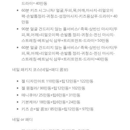
드라이= 40만동
60분 키즈 시그니처/ 얼굴,두피,목,어깨,마사지-리얼오이
팩-손발톱정리-귀청소-성장마사지-키즈용삼푸-드라이= 40
만동
90분 얼굴 건드리지 않는 풀서비스/ 족욕-상반신 마사지(두
피,목,어깨)-리얼오이팩-손발톱 정리-귀청소-전신 마사지-
스트레칭-베트남식 샴푸+트리트먼트-드라이= 50만동
60분 얼굴 건드리지 않는 풀서비스/ 족욕-상반신 마사지(두
피,목,어깨)-리얼오이팩-손발톱 정리-귀청소-전신 마사지-
스트레칭-베트남식 샴푸+트리트먼트-드라이=40만동
네일 패키지 코스(네일+패디 콤보)
젤 디자인아트 110만동+팁12만동= 122만동
젤 원컬러/ 90만동+팁12만동= 102만동
매니큐어/ 25만동+팁6만동= 31만동
기본케어/ 18만동+팁6만동= 24만동
키즈 손+발 콤보/ 85만동+팁12만동= 97만동
네일 or 패디