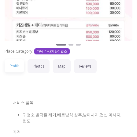
Previous
Next
Place Category:
다낭 마사지&이발소
Profile
Photos
Map
Reviews
서비스 품목
귀청소,발각질 제거,베트남식 샴푸,발마사지,전신 마사지,
면도
가격