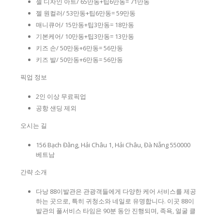
젤 디자인 아트/ 65만동+팁6만동= 71만동
젤 원컬러/ 53만동+팁6만동= 59만동
매니큐어/ 15만동+팁3만동= 18만동
기본케어/ 10만동+팁3만동= 13만동
키즈 손/ 50만동+6만동= 56만동
키즈 발/ 50만동+6만동= 56만동
픽업 정보
2인 이상 무료픽업
공항 샌딩 제외
오시는 길
156 Bạch Đằng, Hải Châu 1, Hải Châu, Đà Nẵng 550000
베트남
간략 소개
다낭 88이발관은 관광객들에게 다양한 케어 서비스를 제공
하는 곳으로, 특히 귀청소와 네일로 유명합니다. 이곳 88이
발관의 풀서비스 타임은 90분 동안 진행되며, 족욕, 얼굴 클