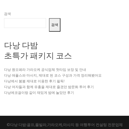
검색
검색
다낭 다밤
초특가 패키지 코스
다낭 원오페라 가라오케 공식업체 첫타임 보장 및 안내
다낭 애플스파 마사지, 제대로 된 코스 구성과 가격 정리해봤어요
다낭에서 붐붐 제대로 이용한 후기 필독!
다낭 여자들과 함께 유흥을 제대로 즐겼던 밤문화 투어 후기
다낭에코걸이랑 같이 재밌게 밤에 놀았던 후기
©다낭 다밤:골프,풀빌라,가라오케,마사지 등 여행투어 컨설팅 전문업체