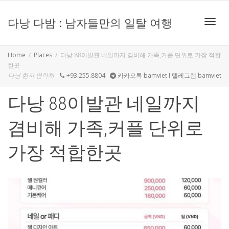
다낭 다밤 : 남자들만의 일탈 여행
Toggle
Home
Places
다낭 88이발관 네일까지 겸비해 가족,커플 단위로 가장 적합
한곳
다낭 현지 연락처
+93.255.8804
카카오톡 bamviet I 텔레그램 bamviet
다낭 88이발관 네일까지
겸비해 가족,커플 단위로
가장 적합한곳