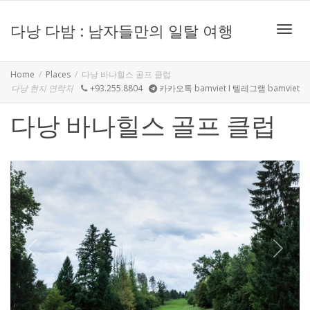
다낭 다밤 : 남자들만의 일탈 여행
Toggle
Home
Places
다낭 바나힐스 골프 클럽
다낭 현지 연락처
+93.255.8804
카카오톡 bamviet I 텔레그램 bamviet
다낭 바나힐스 골프 클럽
Previous
Next