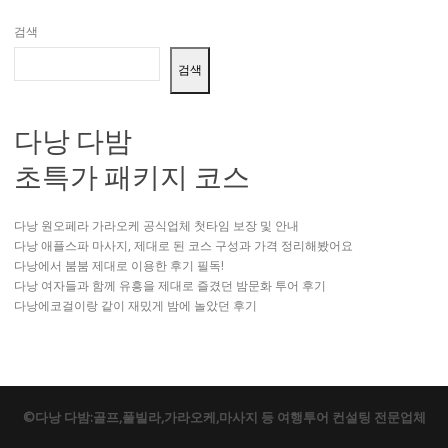
검색
검색
다낭 다밤
초특가 패키지 코스
다낭 원오페라 가라오케 공식업체 첫타임 보장 및 안내
다낭 애플스파 마사지, 제대로 된 코스 구성과 가격 정리해봤어요
다낭에서 붐붐 제대로 이용한 후기 필독!
다낭 여자들과 함께 유흥을 제대로 즐겼던 밤문화 투어 후기
다낭에코걸이랑 같이 재밌게 밤에 놀았던 후기
©다낭 다밤:골프,풀빌라,가라오케,마사지 등 여행투어 컨설팅 전문업체