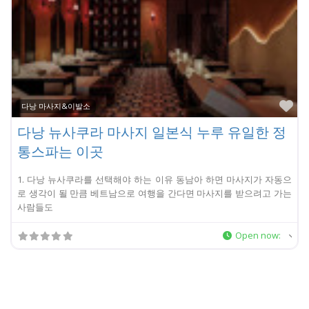
Fa
다낭 마사지&이발소
다낭 뉴사쿠라 마사지 일본식 누루 유일한 정
통스파는 이곳
1. 다낭 뉴사쿠라를 선택해야 하는 이유 동남아 하면 마사지가 자동으
로 생각이 될 만큼 베트남으로 여행을 간다면 마사지를 받으려고 가는
사람들도
Open now
: