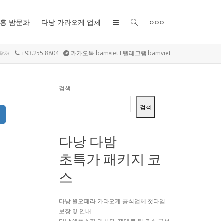
유흥 밤문화
다낭 가라오케 업체
락처
+93.255.8804
카카오톡 bamviet I 텔레그램 bamviet
검색
검색
earch
다낭 다밤
초특가 패키지 코
스
다낭 원오페라 가라오케 공식업체 첫타임
보장 및 안내
다낭 애플스파 마사지, 제대로 된 코스 구성