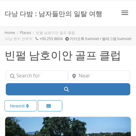
다낭 다밤 : 남자들만의 일탈 여행
Toggle
Home
Places
빈펄 남호이안 골프 클럽
다낭 현지 연락처
+93.255.8804
카카오톡 bamviet I 텔레그램 bamviet
빈펄 남호이안 골프 클럽
Search for
Near
Search
Newest