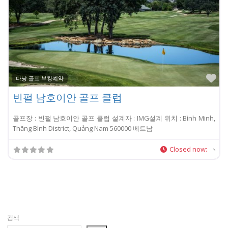
Fa
다낭 골프 부킹예약
빈펄 남호이안 골프 클럽
골프장 : 빈펄 남호이안 골프 클럽 설계자 : IMG설계 위치 : Bình Minh,
Thăng Bình District, Quảng Nam 560000 베트남
Closed now
:
검색