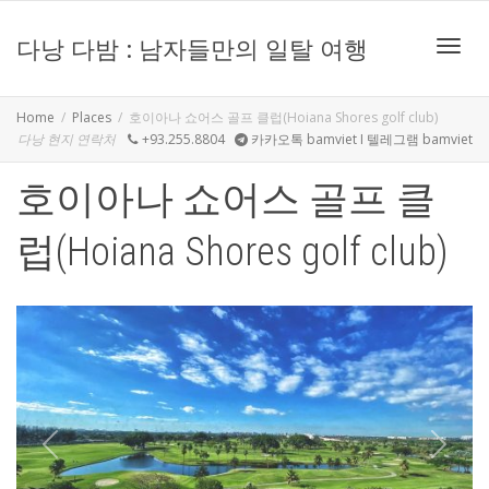
다낭 다밤 : 남자들만의 일탈 여행
Toggle
Home
Places
호이아나 쇼어스 골프 클럽(Hoiana Shores golf club)
다낭 현지 연락처
+93.255.8804
카카오톡 bamviet I 텔레그램 bamviet
호이아나 쇼어스 골프 클
럽(Hoiana Shores golf club)
Previous
Next