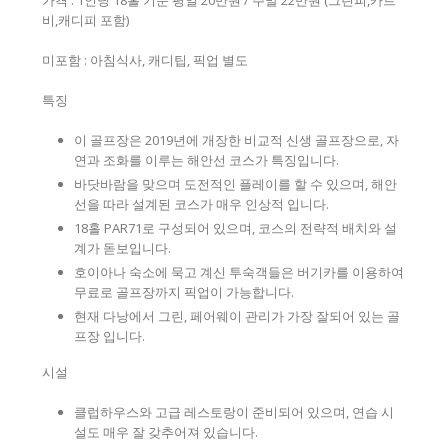
가격 : 1인당 18홀 기준 평일 20만원 / 주말 22만원 (그린피,카트
비,캐디피 포함)
미포함 : 아침식사, 캐디팁, 픽업 별도
특징
이 골프장은 2019년에 개장한 비교적 신생 골프장으로, 자
연과 조화를 이루는 해안선 코스가 특징입니다.
바닷바람을 맞으며 도전적인 플레이를 할 수 있으며, 해안
선을 따라 설계된 코스가 매우 인상적 입니다.
18홀 PAR71로 구성되어 있으며, 코스의 전략적 배치와 설
계가 돋보입니다.
호이아나 숙소에 묵고 계신 투숙객들은 버기카를 이용하여
무료로 골프장까지 픽업이 가능합니다.
현재 다낭에서 그린, 페어웨이 관리가 가장 잘되어 있는 골
프장 입니다.
시설
클럽하우스와 고급 레스토랑이 준비되어 있으며, 연습 시
설도 매우 잘 갖추어져 있습니다.